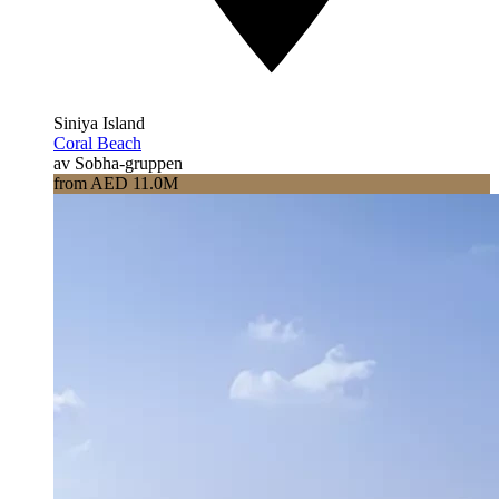
Siniya Island
Coral Beach
av Sobha-gruppen
from AED 11.0M