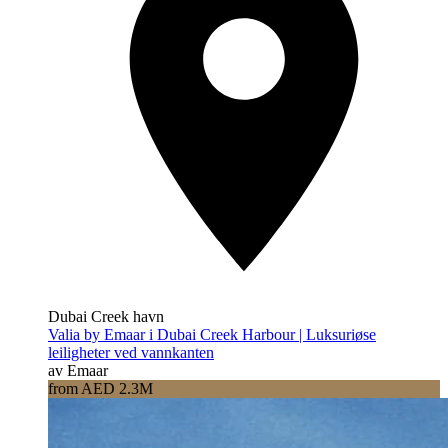
Dubai Creek havn
Valia by Emaar i Dubai Creek Harbour | Luksuriøse
leiligheter ved vannkanten
av Emaar
from AED 2.3M