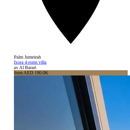
Palm Jumeirah
Ixora 4-roms villa
av Al Barari
from AED 190.0K