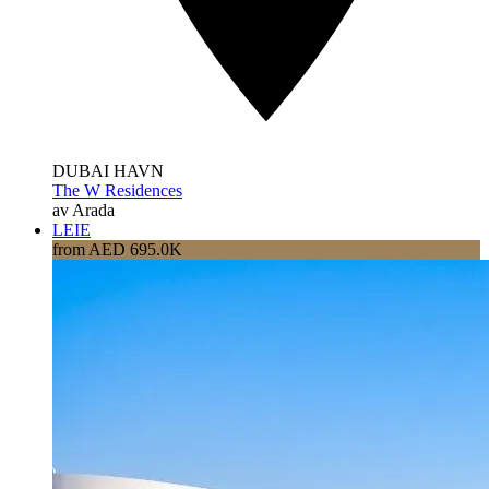
DUBAI HAVN
The W Residences
av Arada
LEIE
from AED 695.0K