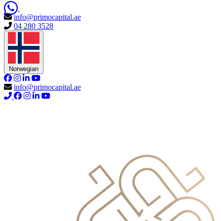
info@primocapital.ae
04 280 3528
Norwegian
info@primocapital.ae