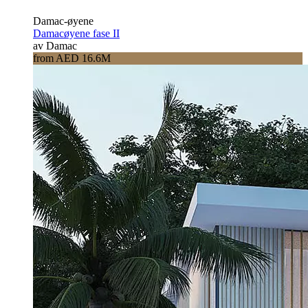
Damac-øyene
Damacøyene fase II
av Damac
from AED 16.6M