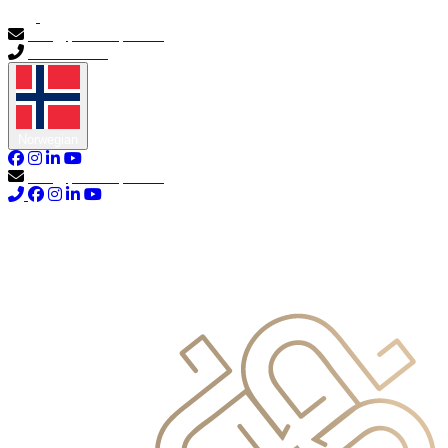
info@primocapital.ae
04 280 3528
Norwegian
info@primocapital.ae