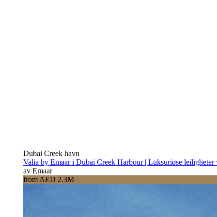
Dubai Creek havn
Valia by Emaar i Dubai Creek Harbour | Luksuriøse leiligheter
av Emaar
from AED 2.3M