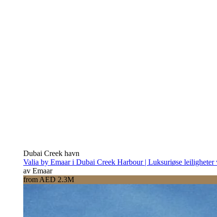
Dubai Creek havn
Valia by Emaar i Dubai Creek Harbour | Luksuriøse leiligheter
av Emaar
from AED 2.3M