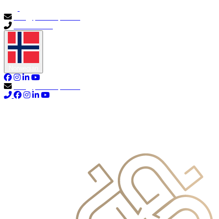
info@primocapital.ae
04 280 3528
Norwegian
info@primocapital.ae