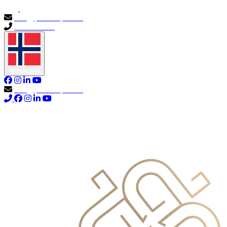
info@primocapital.ae
04 280 3528
Norwegian
info@primocapital.ae