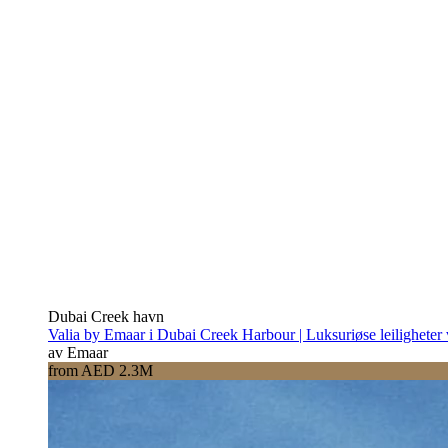
Dubai Creek havn
Valia by Emaar i Dubai Creek Harbour | Luksuriøse leiligheter
av Emaar
from AED 2.3M