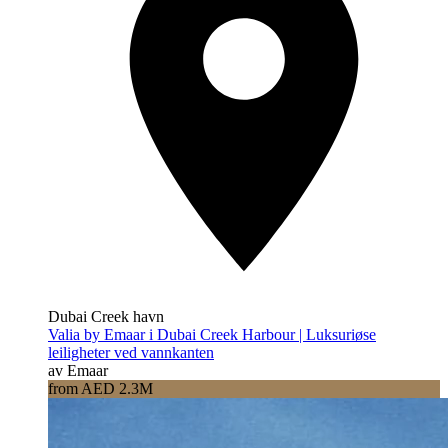
Dubai Creek havn
Valia by Emaar i Dubai Creek Harbour | Luksuriøse
leiligheter ved vannkanten
av Emaar
from AED 2.3M