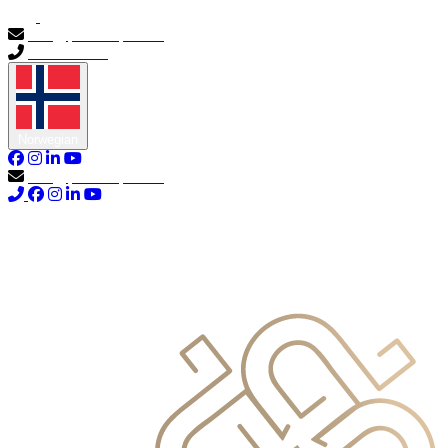
info@primocapital.ae
04 280 3528
Norwegian
info@primocapital.ae