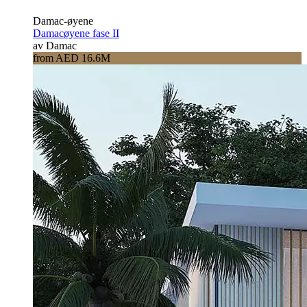
Damac-øyene
Damacøyene fase II
av Damac
from AED 16.6M