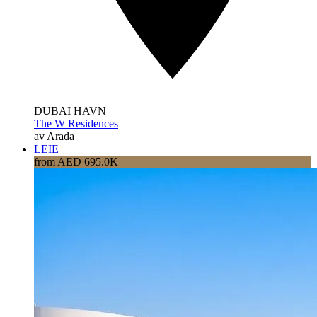
DUBAI HAVN
The W Residences
av Arada
LEIE
from AED 695.0K