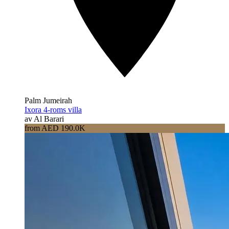
Palm Jumeirah
Ixora 4-roms villa
av Al Barari
from AED 190.0K