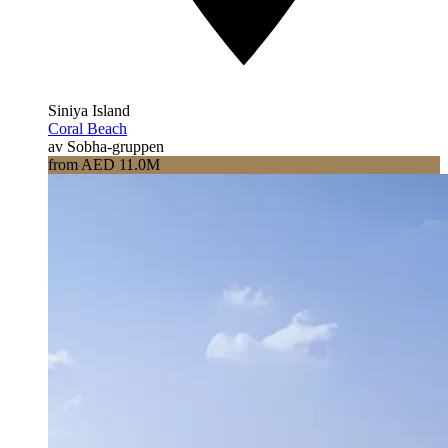
Siniya Island
Coral Beach
av Sobha-gruppen
from AED 11.0M