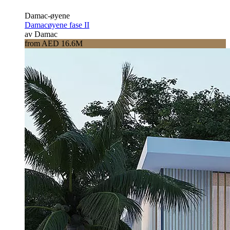
Damac-øyene
Damacøyene fase II
av Damac
from AED 16.6M