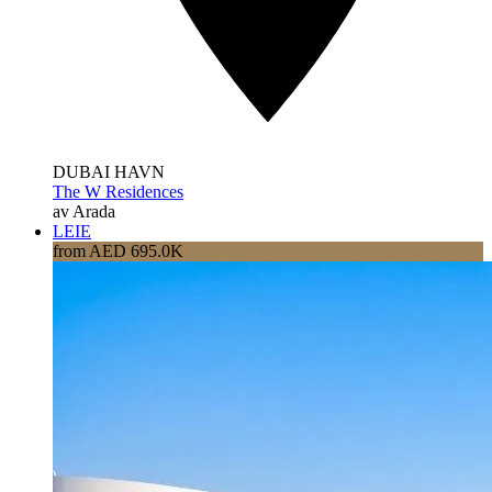
DUBAI HAVN
The W Residences
av Arada
LEIE
from AED 695.0K