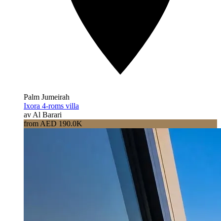
Palm Jumeirah
Ixora 4-roms villa
av Al Barari
from AED 190.0K