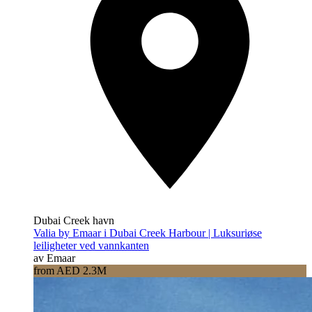
Dubai Creek havn
Valia by Emaar i Dubai Creek Harbour | Luksuriøse
leiligheter ved vannkanten
av Emaar
from AED 2.3M