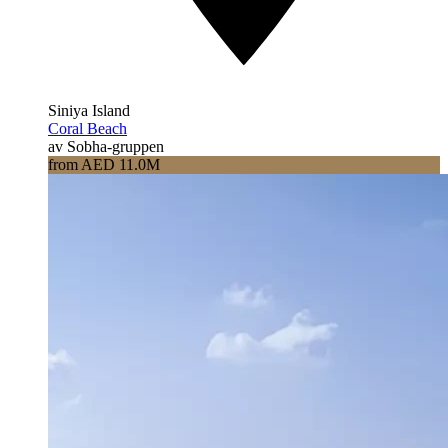
Siniya Island
Coral Beach
av Sobha-gruppen
from AED 11.0M