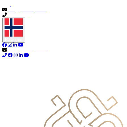
info@primocapital.ae
04 280 3528
Norwegian
info@primocapital.ae