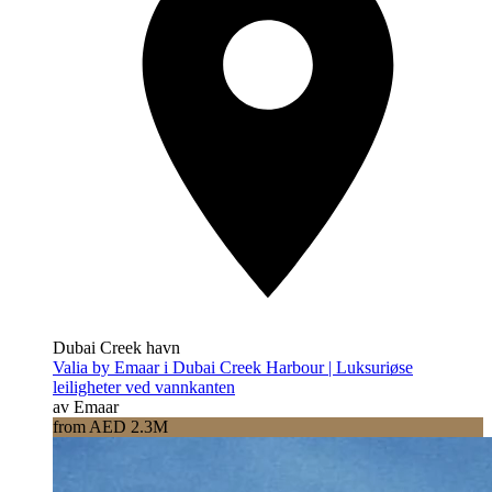
Dubai Creek havn
Valia by Emaar i Dubai Creek Harbour | Luksuriøse
leiligheter ved vannkanten
av Emaar
from AED 2.3M