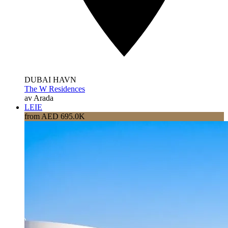
DUBAI HAVN
The W Residences
av Arada
LEIE
from AED 695.0K