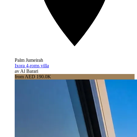
Palm Jumeirah
Ixora 4-roms villa
av Al Barari
from AED 190.0K