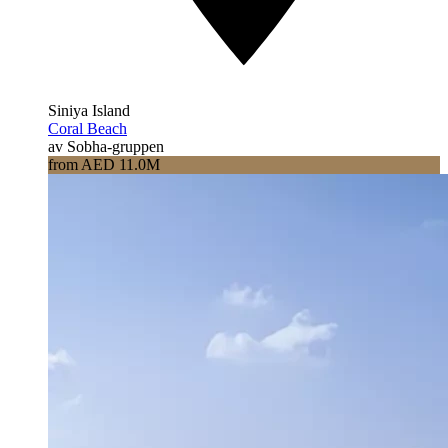
Siniya Island
Coral Beach
av Sobha-gruppen
from AED 11.0M