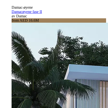
Damac-øyene
Damacøyene fase II
av Damac
from AED 16.6M