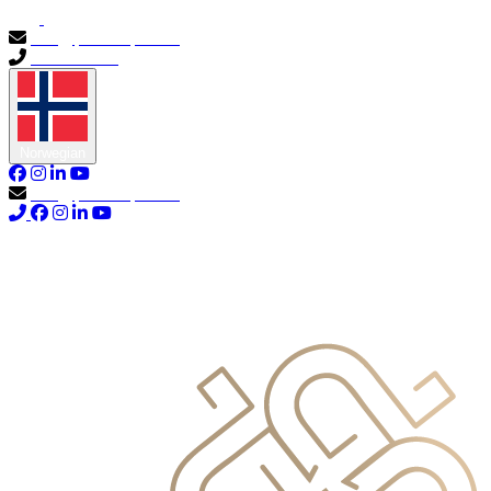
info@primocapital.ae
04 280 3528
Norwegian
info@primocapital.ae