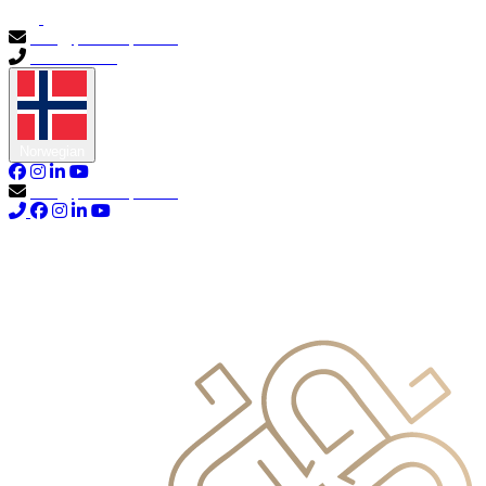
info@primocapital.ae
04 280 3528
Norwegian
info@primocapital.ae