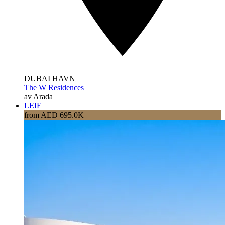
DUBAI HAVN
The W Residences
av Arada
LEIE
from AED 695.0K