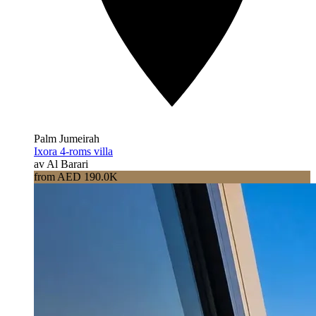
Palm Jumeirah
Ixora 4-roms villa
av Al Barari
from AED 190.0K