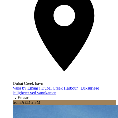
Dubai Creek havn
Valia by Emaar i Dubai Creek Harbour | Luksuriøse
leiligheter ved vannkanten
av Emaar
from AED 2.3M