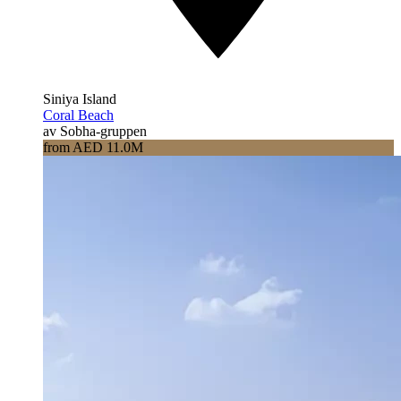
Siniya Island
Coral Beach
av Sobha-gruppen
from AED 11.0M