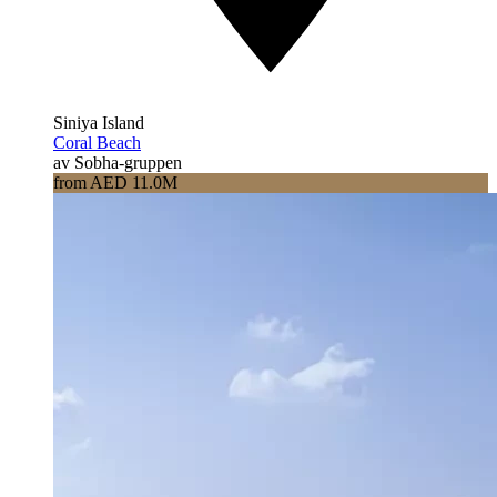
Siniya Island
Coral Beach
av Sobha-gruppen
from AED 11.0M