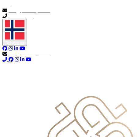
info@primocapital.ae
04 280 3528
Norwegian
info@primocapital.ae