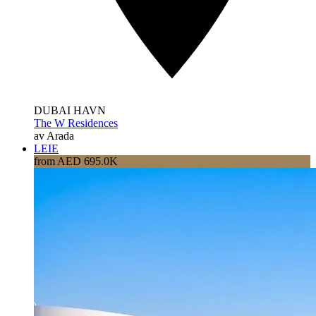
DUBAI HAVN
The W Residences
av Arada
LEIE
from AED 695.0K