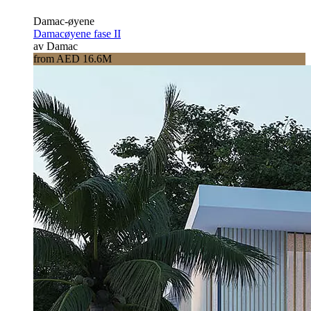
Damac-øyene
Damacøyene fase II
av Damac
from AED 16.6M