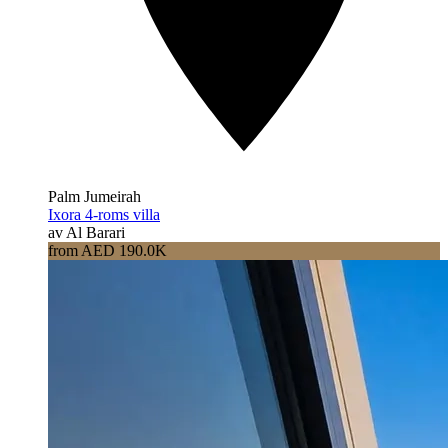
Palm Jumeirah
Ixora 4-roms villa
av Al Barari
from AED 190.0K