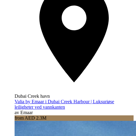
Dubai Creek havn
Valia by Emaar i Dubai Creek Harbour | Luksuriøse
leiligheter ved vannkanten
av Emaar
from AED 2.3M