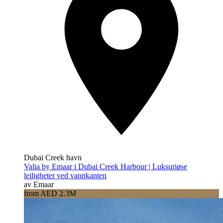
Dubai Creek havn
Valia by Emaar i Dubai Creek Harbour | Luksuriøse
leiligheter ved vannkanten
av Emaar
from AED 2.3M