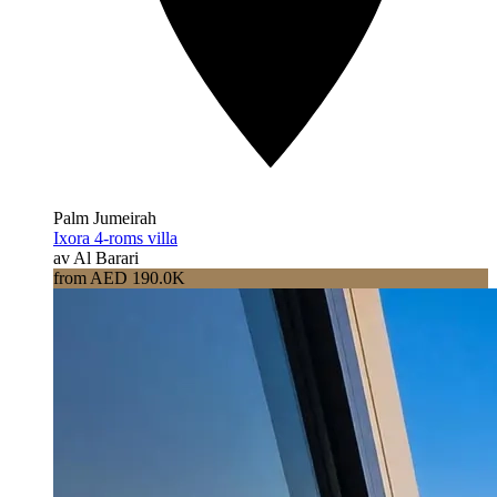
Palm Jumeirah
Ixora 4-roms villa
av Al Barari
from AED 190.0K