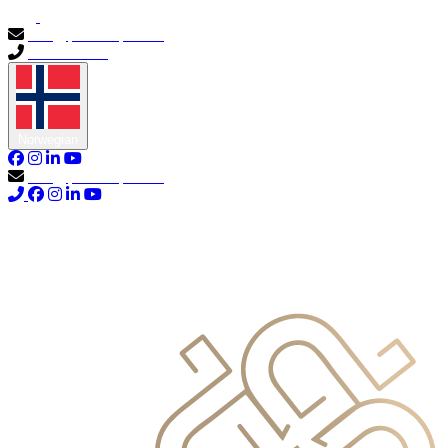
info@primocapital.ae
04 280 3528
Norwegian
info@primocapital.ae