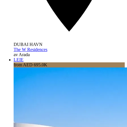
DUBAI HAVN
The W Residences
av Arada
LEIE
from AED 695.0K