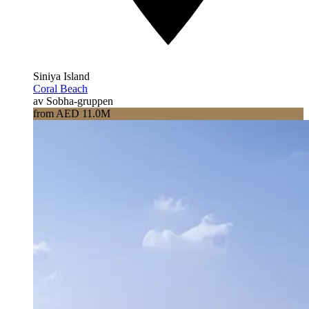
Siniya Island
Coral Beach
av Sobha-gruppen
from AED 11.0M