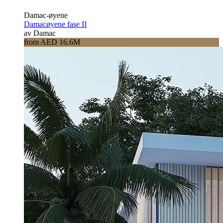
Damac-øyene
Damacøyene fase II
av Damac
from AED 16.6M