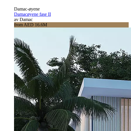
Damac-øyene
Damacøyene fase II
av Damac
from AED 16.6M