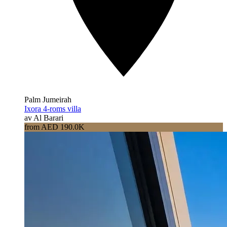
Palm Jumeirah
Ixora 4-roms villa
av Al Barari
from AED 190.0K