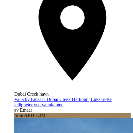
Dubai Creek havn
Valia by Emaar i Dubai Creek Harbour | Luksuriøse
leiligheter ved vannkanten
av Emaar
from AED 2.3M