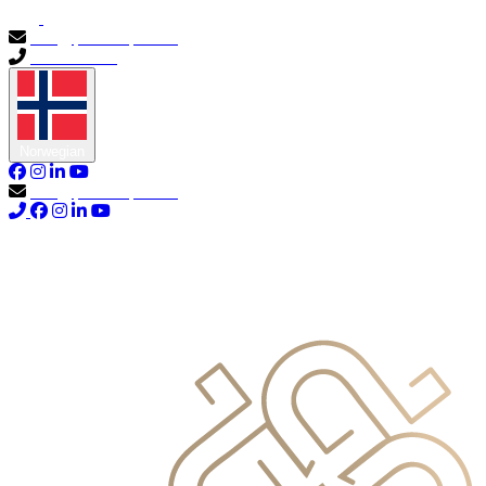
info@primocapital.ae
04 280 3528
Norwegian
info@primocapital.ae