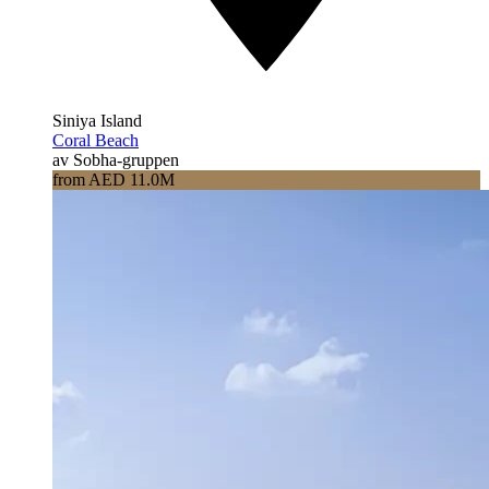
Siniya Island
Coral Beach
av Sobha-gruppen
from AED 11.0M