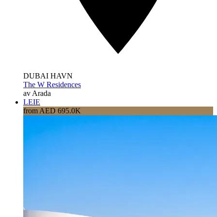
DUBAI HAVN
The W Residences
av Arada
LEIE
from AED 695.0K