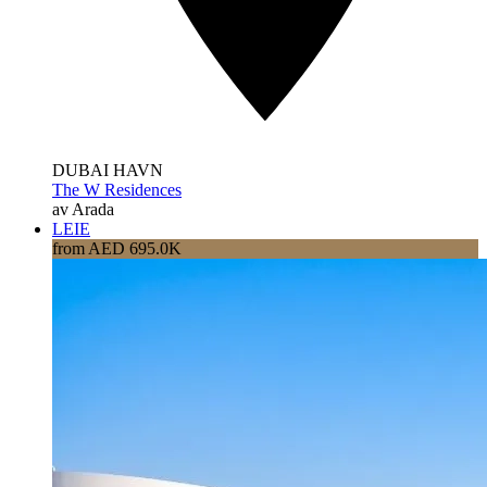
DUBAI HAVN
The W Residences
av Arada
LEIE
from AED 695.0K