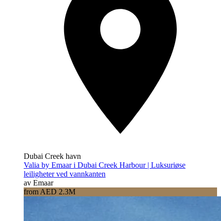
Dubai Creek havn
Valia by Emaar i Dubai Creek Harbour | Luksuriøse
leiligheter ved vannkanten
av Emaar
from AED 2.3M