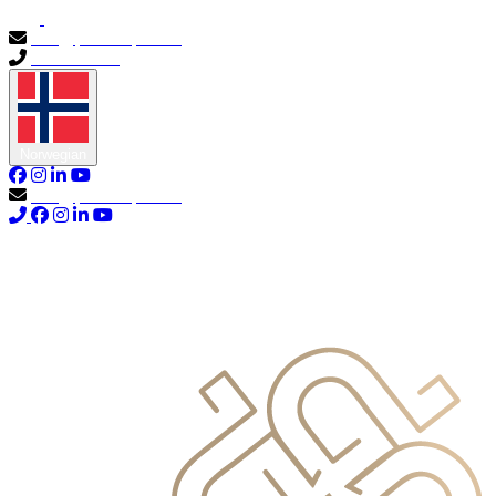
info@primocapital.ae
04 280 3528
Norwegian
info@primocapital.ae