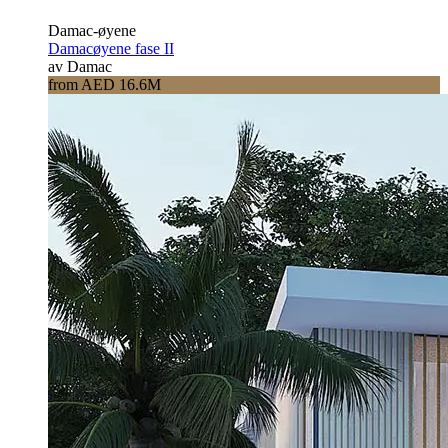
Damac-øyene
Damacøyene fase II
av Damac
from AED 16.6M