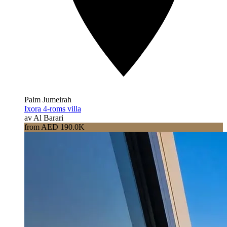
Palm Jumeirah
Ixora 4-roms villa
av Al Barari
from AED 190.0K