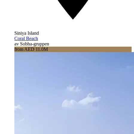
Siniya Island
Coral Beach
av Sobha-gruppen
from AED 11.0M