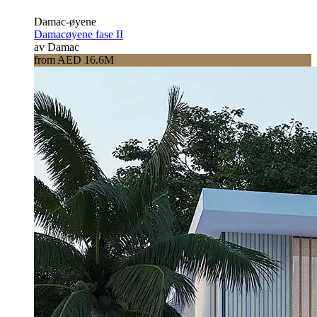
Damac-øyene
Damacøyene fase II
av Damac
from AED 16.6M