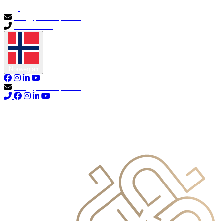
info@primocapital.ae
04 280 3528
Norwegian
info@primocapital.ae