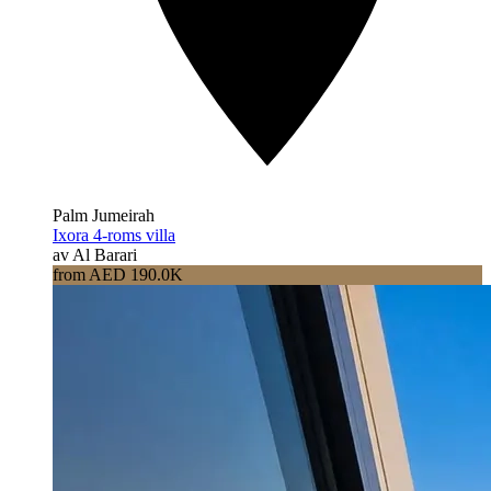
Palm Jumeirah
Ixora 4-roms villa
av Al Barari
from AED 190.0K