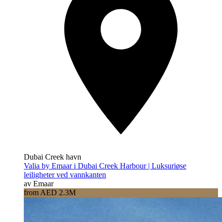
Dubai Creek havn
Valia by Emaar i Dubai Creek Harbour | Luksuriøse
leiligheter ved vannkanten
av Emaar
from AED 2.3M