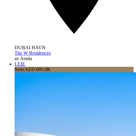
DUBAI HAVN
The W Residences
av Arada
LEIE
from AED 695.0K