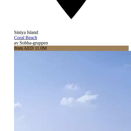
Siniya Island
Coral Beach
av Sobha-gruppen
from AED 11.0M