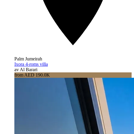
Palm Jumeirah
Ixora 4-roms villa
av Al Barari
from AED 190.0K