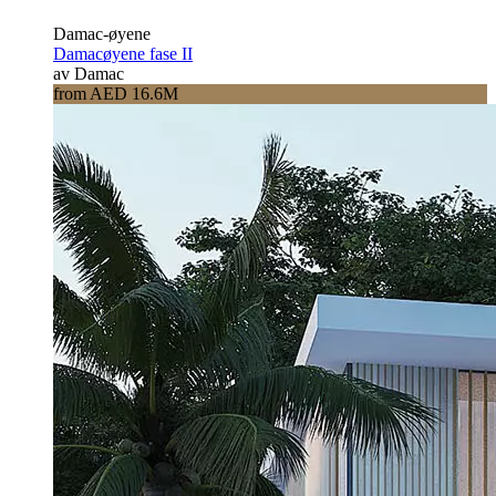
Damac-øyene
Damacøyene fase II
av Damac
from AED 16.6M