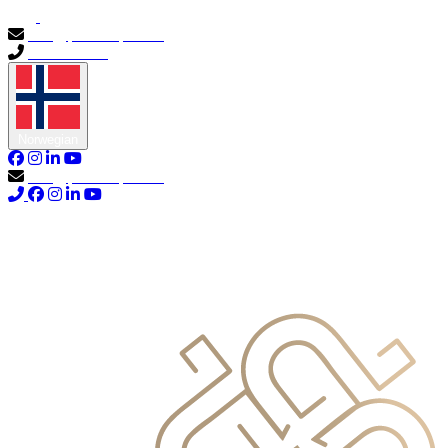
info@primocapital.ae
04 280 3528
Norwegian
info@primocapital.ae