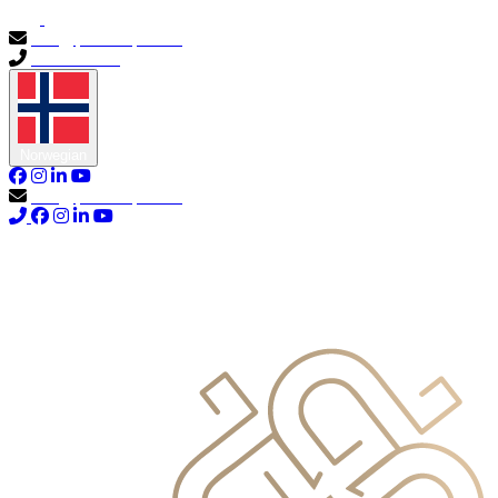
info@primocapital.ae
04 280 3528
Norwegian
info@primocapital.ae