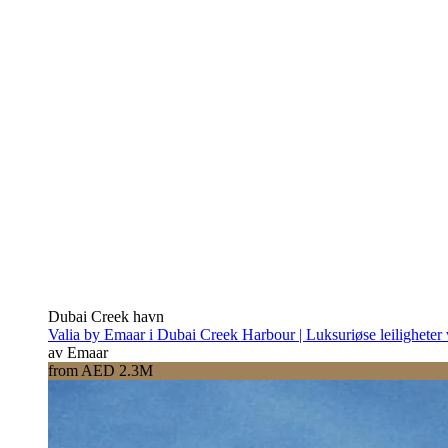
Dubai Creek havn
Valia by Emaar i Dubai Creek Harbour | Luksuriøse leiligheter
av Emaar
from AED 2.3M