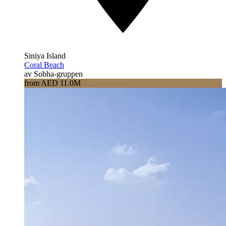
Siniya Island
Coral Beach
av Sobha-gruppen
from AED 11.0M