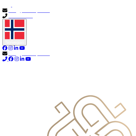
info@primocapital.ae
04 280 3528
Norwegian
info@primocapital.ae