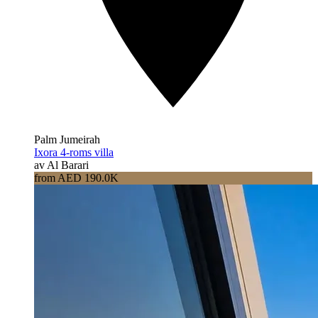
Palm Jumeirah
Ixora 4-roms villa
av Al Barari
from AED 190.0K