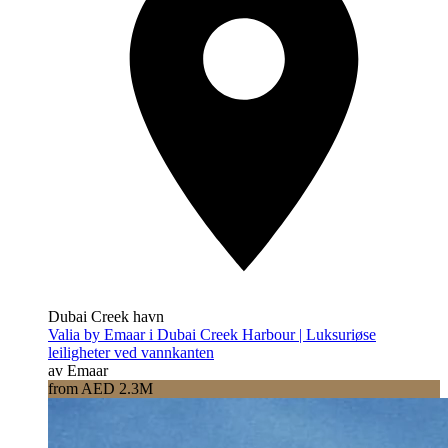
Dubai Creek havn
Valia by Emaar i Dubai Creek Harbour | Luksuriøse
leiligheter ved vannkanten
av Emaar
from AED 2.3M