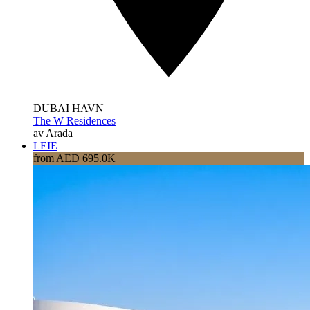
DUBAI HAVN
The W Residences
av Arada
LEIE
from AED 695.0K