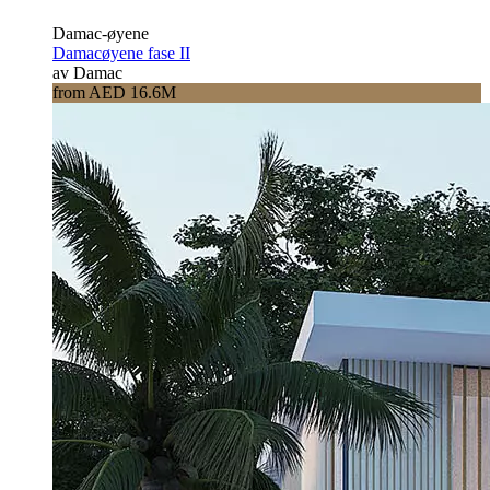
Damac-øyene
Damacøyene fase II
av Damac
from AED 16.6M