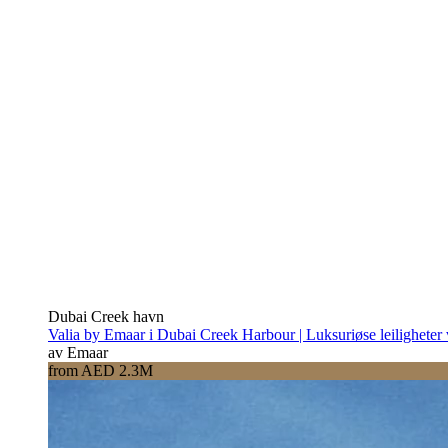
Dubai Creek havn
Valia by Emaar i Dubai Creek Harbour | Luksuriøse leiligheter
av Emaar
from AED 2.3M