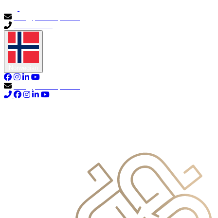
info@primocapital.ae
04 280 3528
Norwegian
info@primocapital.ae