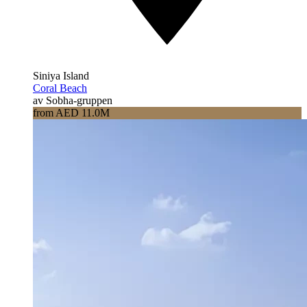
Siniya Island
Coral Beach
av Sobha-gruppen
from AED 11.0M