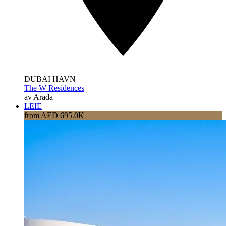
DUBAI HAVN
The W Residences
av Arada
LEIE
from AED 695.0K