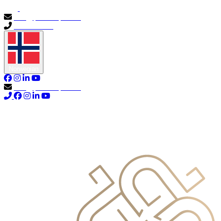
info@primocapital.ae
04 280 3528
Norwegian
info@primocapital.ae