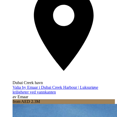
Dubai Creek havn
Valia by Emaar i Dubai Creek Harbour | Luksuriøse
leiligheter ved vannkanten
av Emaar
from AED 2.3M