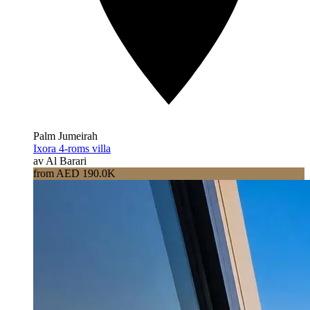
Palm Jumeirah
Ixora 4-roms villa
av Al Barari
from AED 190.0K