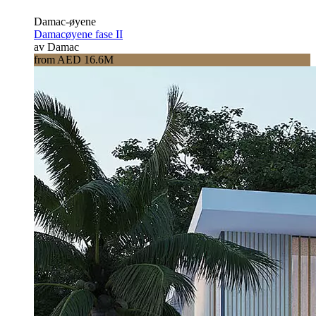
Damac-øyene
Damacøyene fase II
av Damac
from AED 16.6M