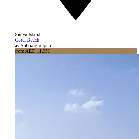
Siniya Island
Coral Beach
av Sobha-gruppen
from AED 11.0M