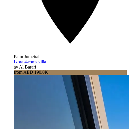
Palm Jumeirah
Ixora 4-roms villa
av Al Barari
from AED 190.0K