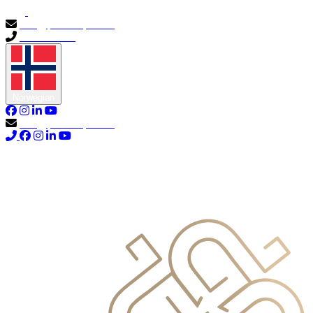
info@primocapital.ae
04 280 3528
Norwegian
info@primocapital.ae