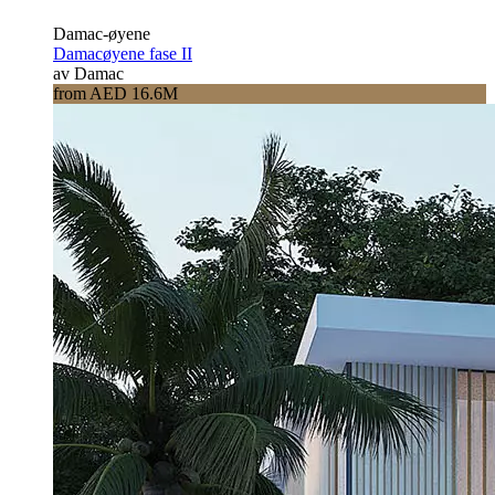
Damac-øyene
Damacøyene fase II
av Damac
from AED 16.6M