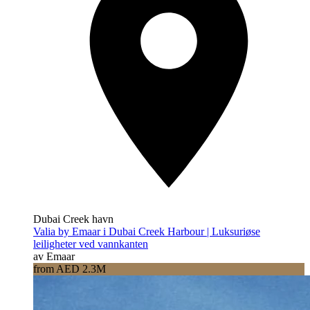
Dubai Creek havn
Valia by Emaar i Dubai Creek Harbour | Luksuriøse
leiligheter ved vannkanten
av Emaar
from AED 2.3M