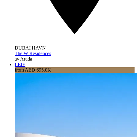
DUBAI HAVN
The W Residences
av Arada
LEIE
from AED 695.0K