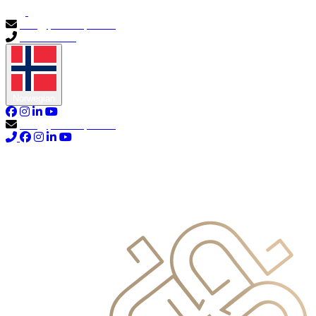
info@primocapital.ae
04 280 3528
Norwegian
info@primocapital.ae