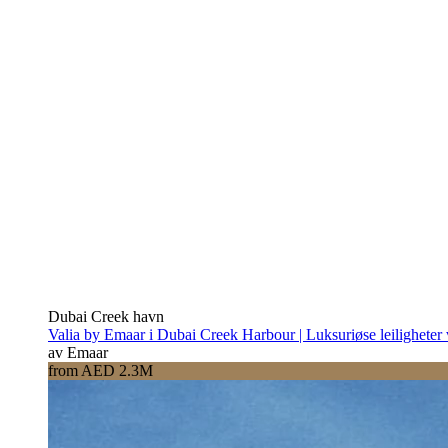
Dubai Creek havn
Valia by Emaar i Dubai Creek Harbour | Luksuriøse leiligheter
av Emaar
from AED 2.3M