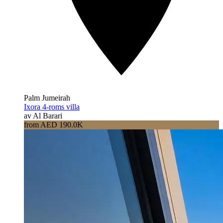
Palm Jumeirah
Ixora 4-roms villa
av Al Barari
from AED 190.0K