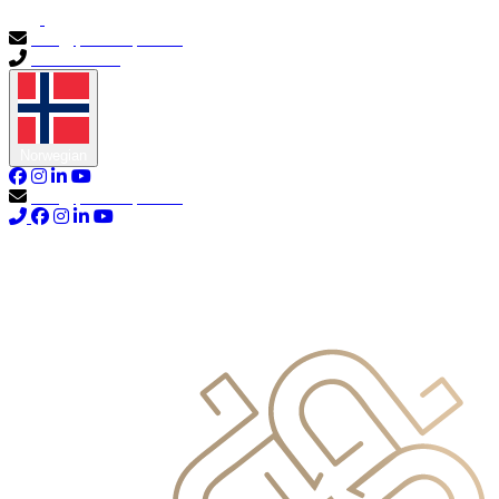
info@primocapital.ae
04 280 3528
Norwegian
info@primocapital.ae