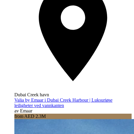
Dubai Creek havn
Valia by Emaar i Dubai Creek Harbour | Luksuriøse
leiligheter ved vannkanten
av Emaar
from AED 2.3M