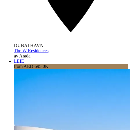
DUBAI HAVN
The W Residences
av Arada
LEIE
from AED 695.0K