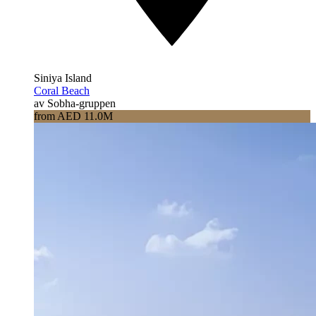
Siniya Island
Coral Beach
av Sobha-gruppen
from AED 11.0M