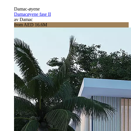
Damac-øyene
Damacøyene fase II
av Damac
from AED 16.6M