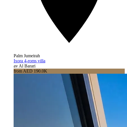
Palm Jumeirah
Ixora 4-roms villa
av Al Barari
from AED 190.0K