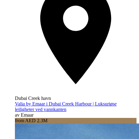
Dubai Creek havn
Valia by Emaar i Dubai Creek Harbour | Luksuriøse
leiligheter ved vannkanten
av Emaar
from AED 2.3M