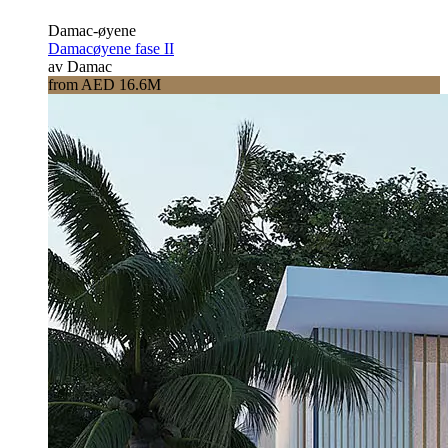
Damac-øyene
Damacøyene fase II
av Damac
from AED 16.6M