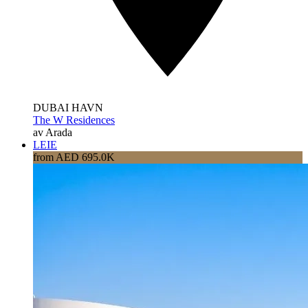
DUBAI HAVN
The W Residences
av Arada
LEIE
from AED 695.0K