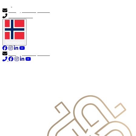
info@primocapital.ae
04 280 3528
Norwegian
info@primocapital.ae