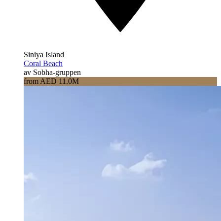
Siniya Island
Coral Beach
av Sobha-gruppen
from AED 11.0M