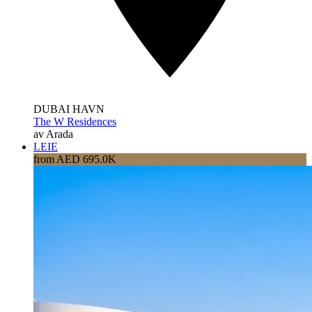
DUBAI HAVN
The W Residences
av Arada
LEIE
from AED 695.0K