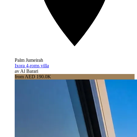
Palm Jumeirah
Ixora 4-roms villa
av Al Barari
from AED 190.0K