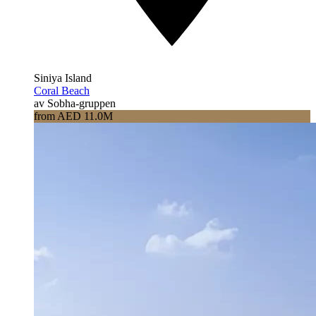
Siniya Island
Coral Beach
av Sobha-gruppen
from AED 11.0M