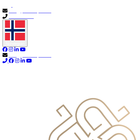
info@primocapital.ae
04 280 3528
Norwegian
info@primocapital.ae