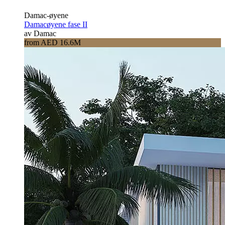
Damac-øyene
Damacøyene fase II
av Damac
from AED 16.6M