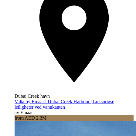
Dubai Creek havn
Valia by Emaar i Dubai Creek Harbour | Luksuriøse
leiligheter ved vannkanten
av Emaar
from AED 2.3M