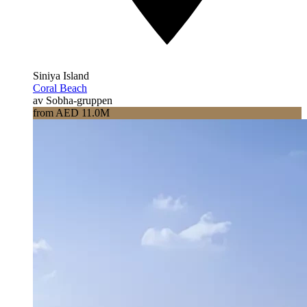
Siniya Island
Coral Beach
av Sobha-gruppen
from AED 11.0M