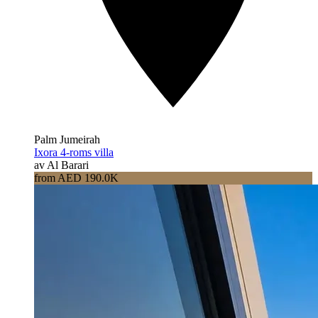
Palm Jumeirah
Ixora 4-roms villa
av Al Barari
from AED 190.0K