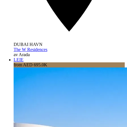
DUBAI HAVN
The W Residences
av Arada
LEIE
from AED 695.0K