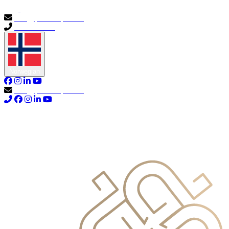
info@primocapital.ae
04 280 3528
Norwegian
info@primocapital.ae