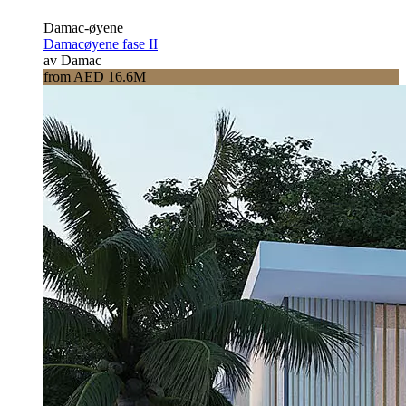
Damac-øyene
Damacøyene fase II
av Damac
from AED 16.6M