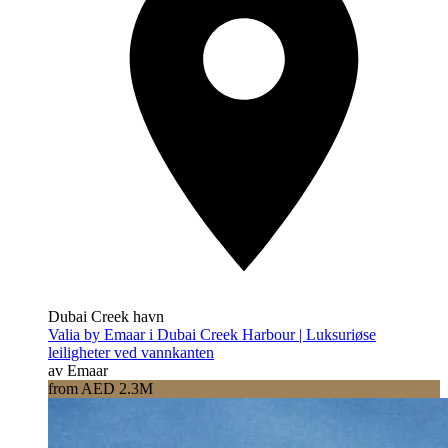
Dubai Creek havn
Valia by Emaar i Dubai Creek Harbour | Luksuriøse
leiligheter ved vannkanten
av Emaar
from AED 2.3M