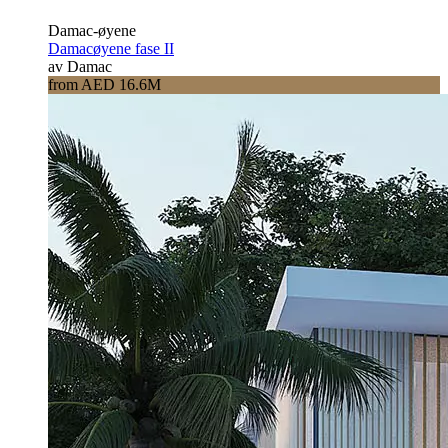
Damac-øyene
Damacøyene fase II
av Damac
from AED 16.6M