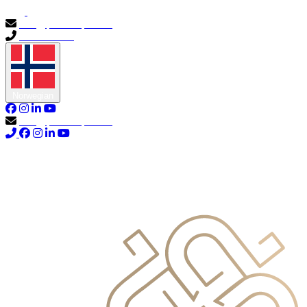
info@primocapital.ae
04 280 3528
Norwegian
info@primocapital.ae