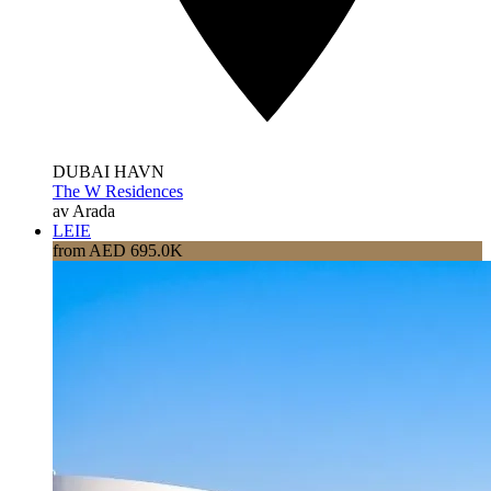
DUBAI HAVN
The W Residences
av Arada
LEIE
from AED 695.0K