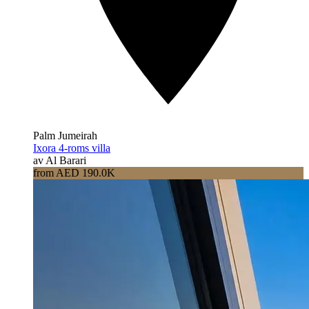
Palm Jumeirah
Ixora 4-roms villa
av Al Barari
from AED 190.0K