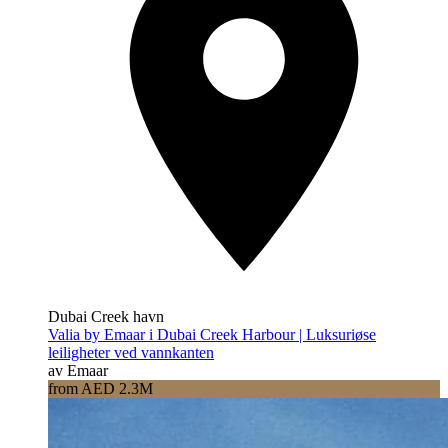
Dubai Creek havn
Valia by Emaar i Dubai Creek Harbour | Luksuriøse
leiligheter ved vannkanten
av Emaar
from AED 2.3M