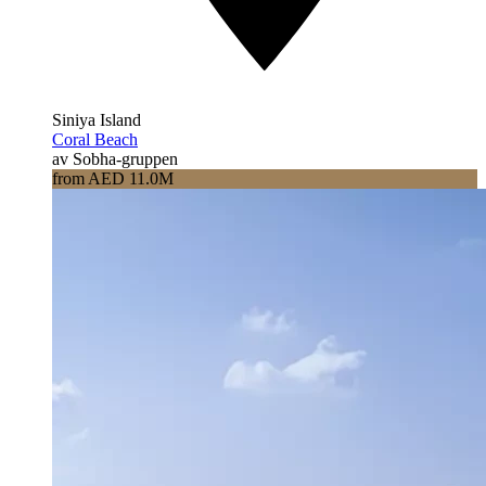
Siniya Island
Coral Beach
av Sobha-gruppen
from AED 11.0M