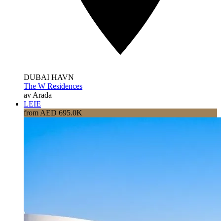
DUBAI HAVN
The W Residences
av Arada
LEIE
from AED 695.0K