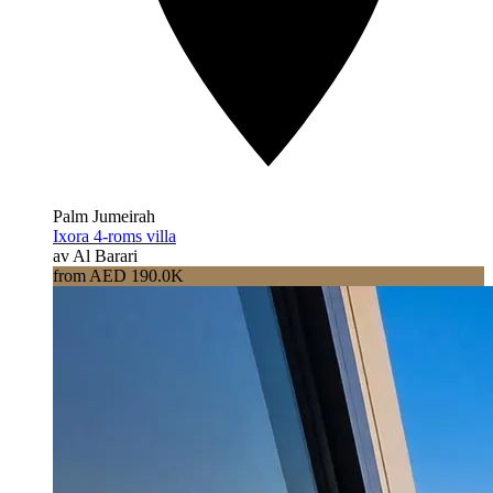
Palm Jumeirah
Ixora 4-roms villa
av Al Barari
from AED 190.0K