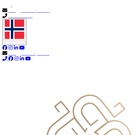
info@primocapital.ae
04 280 3528
Norwegian
info@primocapital.ae