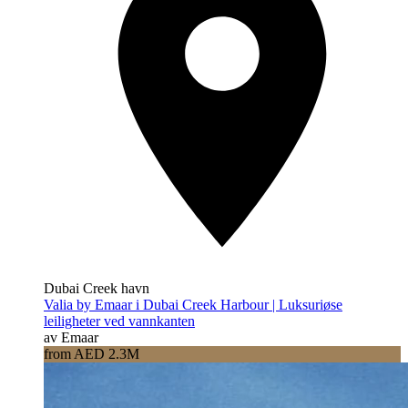
Dubai Creek havn
Valia by Emaar i Dubai Creek Harbour | Luksuriøse
leiligheter ved vannkanten
av Emaar
from AED 2.3M