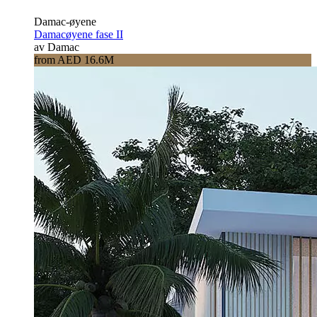
Damac-øyene
Damacøyene fase II
av Damac
from AED 16.6M