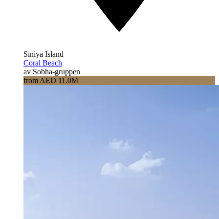
Siniya Island
Coral Beach
av Sobha-gruppen
from AED 11.0M