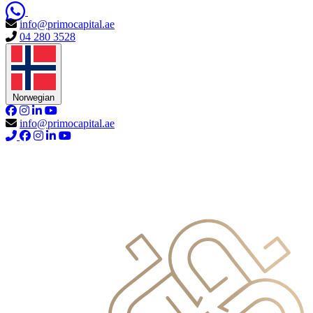
info@primocapital.ae
04 280 3528
Norwegian
info@primocapital.ae