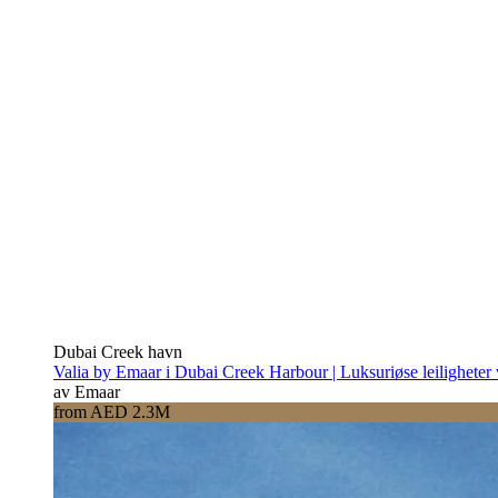
Dubai Creek havn
Valia by Emaar i Dubai Creek Harbour | Luksuriøse leiligheter
av Emaar
from AED 2.3M